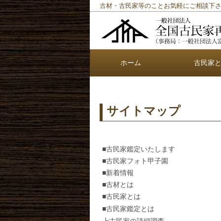
古材・古民家等のことお気軽にご相談下
ホーム
古民家
サイトマップ
■古民家鑑定いたします
■古民家フォト甲子園
■新着情報
■古材とは
■古民家とは
■古民家鑑定とは