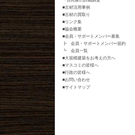
┗古民家の詳細調査
■古材活用事例
■古材の買取り
■リンク集
■協会概要
■会員・サポートメンバー募集
┣ 会員・サポートメンバー規約
┗ 会員一覧
■大規模建築をお考えの方へ
■マスコミの皆様へ
■行政の皆様へ
■お問い合わせ
■サイトマップ