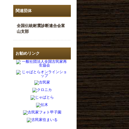
関連団体
全国伝統耐震診断連合会富
山支部
お勧めリンク