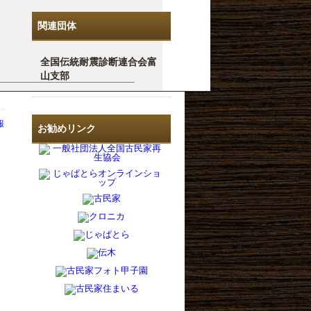
関連団体
全国伝統耐震診断連合会富
山支部
報
お勧めリンク