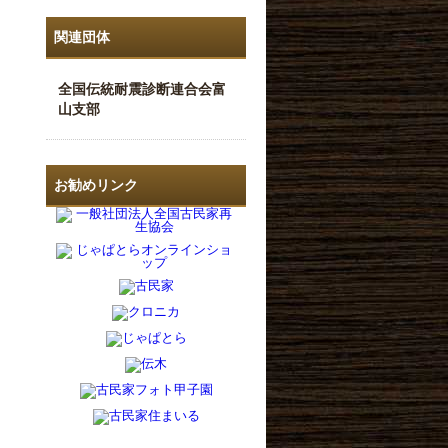
関連団体
全国伝統耐震診断連合会富
山支部
お勧めリンク