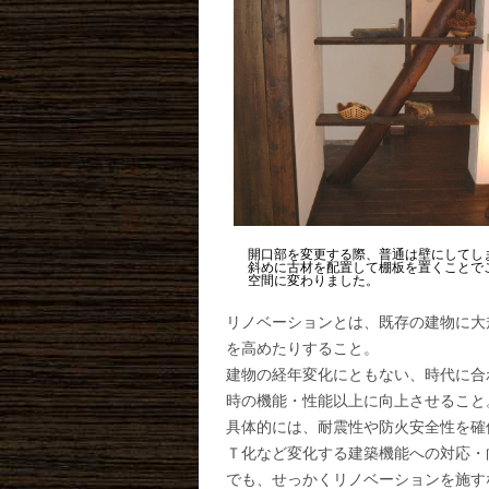
開口部を変更する際、普通は壁にしてし
斜めに古材を配置して棚板を置くことで
空間に変わりました。
リノベーションとは、既存の建物に大
を高めたりすること。
建物の経年変化にともない、時代に合
時の機能・性能以上に向上させること
具体的には、耐震性や防火安全性を確
Ｔ化など変化する建築機能への対応・
でも、せっかくリノベーションを施す