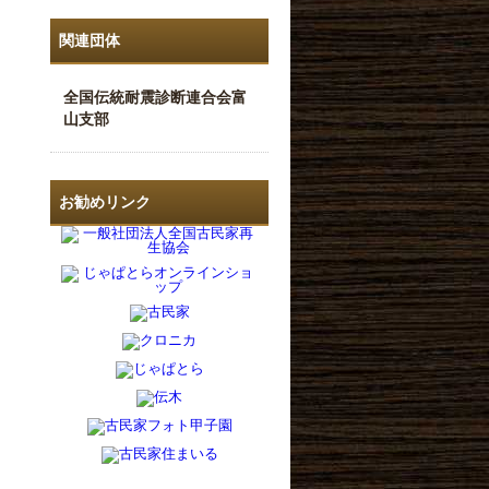
関連団体
全国伝統耐震診断連合会富
山支部
お勧めリンク