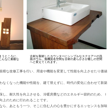
まうところに、
古材を製材したカウンターにシンプルなスクエアーの洗
こんなに素敵な
面ボウル。無機質名空間を古材の柔らかさが癒しの空間
へと変えてくれます。
規模な改修工事を行い、用途や機能を変更して性能を向上させたり価値
わなくなった機能や性能を、建て替えずに、時代の変化に合わせて新築
。
保し、耐久性を向上させる、冷暖房費などのエネルギー節約のため、Ｉ
向上のために行われることです。
なら、あともう一つ、そこに住む人の心を豊かにするエッセンスを加味